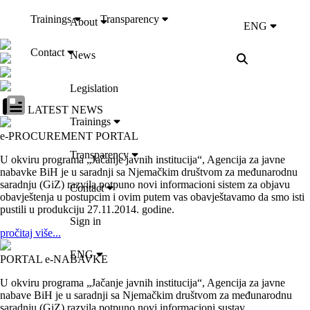
Trainings
Transparency
About
ENG
Contact
News
Legislation
LATEST NEWS
Trainings
e-PROCUREMENT PORTAL
Transparency
U okviru programa „Jačanje javnih institucija“, Agencija za javne
nabavke BiH je u saradnji sa Njemačkim društvom za međunarodnu
saradnju (GiZ) razvila potpuno novi informacioni sistem za objavu
Contact
obavještenja u postupcim i ovim putem vas obavještavamo da smo isti
pustili u produkciju 27.11.2014. godine.
Sign in
pročitaj više...
ENG
PORTAL e-NABAVKE
U okviru programa „Jačanje javnih institucija“, Agencija za javne
nabave BiH je u saradnji sa Njemačkim društvom za međunarodnu
saradnju (GiZ) razvila potpuno novi informacioni sustav...