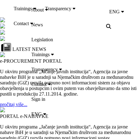
Trainings
Transparency
About
ENG
Contact
News
Legislation
LATEST NEWS
Trainings
e-PROCUREMENT PORTAL
Transparency
U okviru programa „Jačanje javnih institucija“, Agencija za javne
nabavke BiH je u saradnji sa Njemačkim društvom za međunarodnu
saradnju (GiZ) razvila potpuno novi informacioni sistem za objavu
Contact
obavještenja u postupcim i ovim putem vas obavještavamo da smo isti
pustili u produkciju 27.11.2014. godine.
Sign in
pročitaj više...
ENG
PORTAL e-NABAVKE
U okviru programa „Jačanje javnih institucija“, Agencija za javne
nabave BiH je u saradnji sa Njemačkim društvom za međunarodnu
saradnju (GiZ) razvila potpuno novi informacioni sustav...